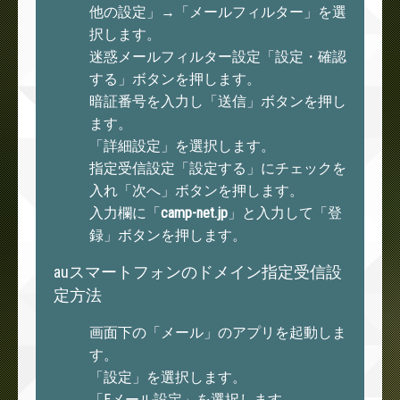
ッ
他の設定」→「メールフィルター」を選
ト
択します。
と
迷惑メールフィルター設定「設定・確認
は
する」ボタンを押します。
暗証番号を入力し「送信」ボタンを押し
ます。
プ
「詳細設定」を選択します。
ラ
指定受信設定「設定する」にチェックを
イ
入れ「次へ」ボタンを押します。
バ
入力欄に「
camp-net.jp
」と入力して「登
シ
録」ボタンを押します。
ー
ポ
auスマートフォンのドメイン指定受信設
リ
定方法
シ
ー
画面下の「メール」のアプリを起動しま
す。
「設定」を選択します。
「Eメール設定」を選択します。